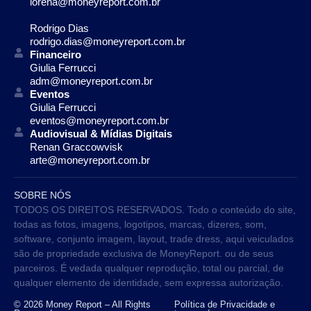
lorena@moneyreport.com.br
Rodrigo Dias
rodrigo.dias@moneyreport.com.br
Financeiro
Giulia Ferrucci
adm@moneyreport.com.br
Eventos
Giulia Ferrucci
eventos@moneyreport.com.br
Audiovisual & Mídias Digitais
Renan Graccowvisk
arte@moneyreport.com.br
SOBRE NÓS
TODOS OS DIREITOS RESERVADOS. Todo o conteúdo do site,
todas as fotos, imagens, logotipos, marcas, dizeres, som,
software, conjunto imagem, layout, trade dress, aqui veiculados
são de propriedade exclusiva de MoneyReport. ou de seus
parceiros. É vedada qualquer reprodução, total ou parcial, de
qualquer elemento de identidade, sem expressa autorização.
© 2026 Money Report – All Rights
Política de Privacidade e