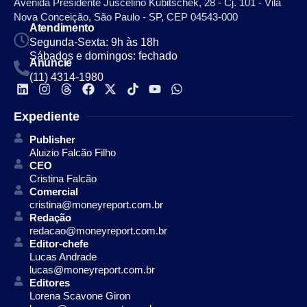
Avenida Presidente Juscelino Kubitschek, 28 - Cj. 101 - Vila
Nova Conceição, São Paulo - SP, CEP 04543-000
Atendimento
Segunda-Sexta: 9h às 18h
Sábados e domingos: fechado
Anuncie
(11) 4314-1980
Expediente
Publisher
Aluizio Falcão Filho
CEO
Cristina Falcão
Comercial
cristina@moneyreport.com.br
Redação
redacao@moneyreport.com.br
Editor-chefe
Lucas Andrade
lucas@moneyreport.com.br
Editores
Lorena Scavone Giron