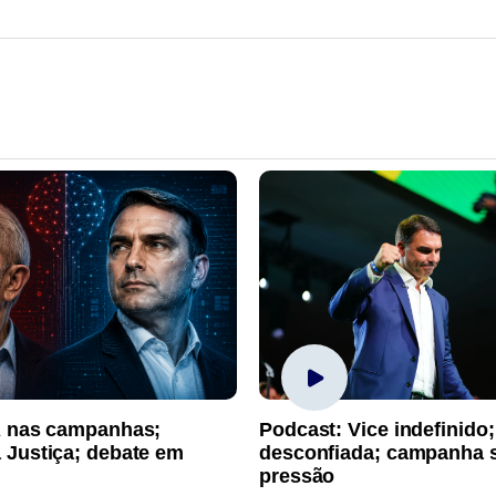
A nas campanhas;
Podcast: Vice indefinido;
 Justiça; debate em
desconfiada; campanha 
pressão