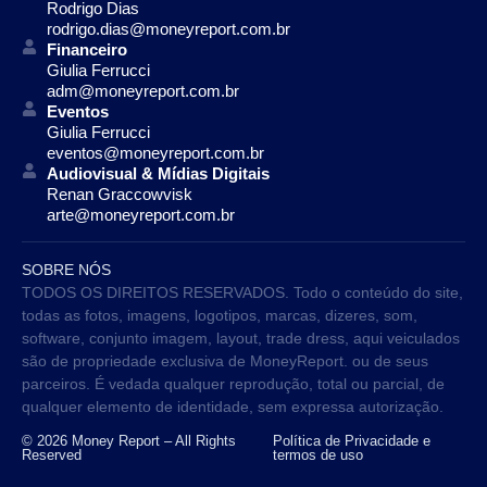
Rodrigo Dias
rodrigo.dias@moneyreport.com.br
Financeiro
Giulia Ferrucci
adm@moneyreport.com.br
Eventos
Giulia Ferrucci
eventos@moneyreport.com.br
Audiovisual & Mídias Digitais
Renan Graccowvisk
arte@moneyreport.com.br
SOBRE NÓS
TODOS OS DIREITOS RESERVADOS. Todo o conteúdo do site,
todas as fotos, imagens, logotipos, marcas, dizeres, som,
software, conjunto imagem, layout, trade dress, aqui veiculados
são de propriedade exclusiva de MoneyReport. ou de seus
parceiros. É vedada qualquer reprodução, total ou parcial, de
qualquer elemento de identidade, sem expressa autorização.
© 2026 Money Report – All Rights
Política de Privacidade e
Reserved
termos de uso