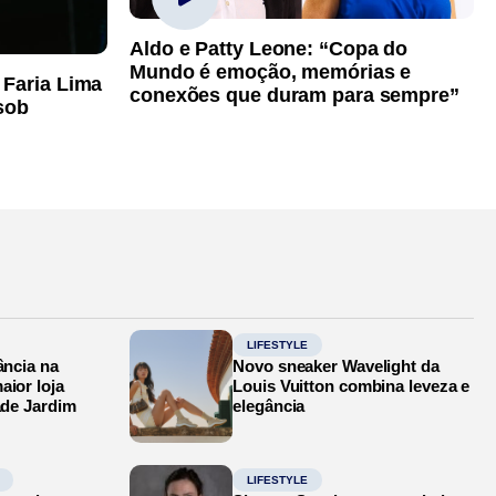
Aldo e Patty Leone: “Copa do
Mundo é emoção, memórias e
 Faria Lima
conexões que duram para sempre”
sob
LIFESTYLE
ância na
Novo sneaker Wavelight da
aior loja
Louis Vuitton combina leveza e
ade Jardim
elegância
LIFESTYLE