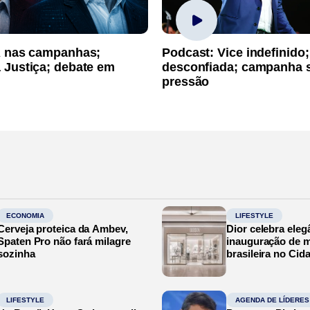
A nas campanhas;
Podcast: Vice indefinido;
 Justiça; debate em
desconfiada; campanha 
pressão
ECONOMIA
LIFESTYLE
Cerveja proteica da Ambev,
Dior celebra eleg
Spaten Pro não fará milagre
inauguração de m
sozinha
brasileira no Cid
LIFESTYLE
AGENDA DE LÍDERES