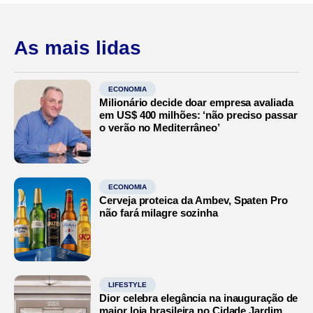
As mais lidas
ECONOMIA
Milionário decide doar empresa avaliada
em US$ 400 milhões: ‘não preciso passar
o verão no Mediterrâneo’
ECONOMIA
Cerveja proteica da Ambev, Spaten Pro
não fará milagre sozinha
LIFESTYLE
Dior celebra elegância na inauguração de
maior loja brasileira no Cidade Jardim