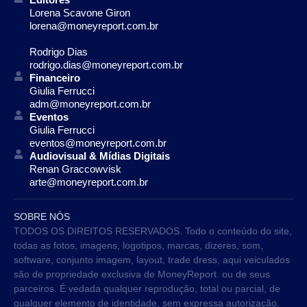
Lorena Scavone Giron
lorena@moneyreport.com.br
Rodrigo Dias
rodrigo.dias@moneyreport.com.br
Financeiro
Giulia Ferrucci
adm@moneyreport.com.br
Eventos
Giulia Ferrucci
eventos@moneyreport.com.br
Audiovisual & Mídias Digitais
Renan Graccowvisk
arte@moneyreport.com.br
SOBRE NÓS
TODOS OS DIREITOS RESERVADOS. Todo o conteúdo do site,
todas as fotos, imagens, logotipos, marcas, dizeres, som,
software, conjunto imagem, layout, trade dress, aqui veiculados
são de propriedade exclusiva de MoneyReport. ou de seus
parceiros. É vedada qualquer reprodução, total ou parcial, de
qualquer elemento de identidade, sem expressa autorização.