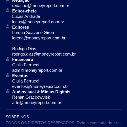
Redação
redacao@moneyreport.com.br
Editor-chefe
Lucas Andrade
lucas@moneyreport.com.br
Editores
Lorena Scavone Giron
lorena@moneyreport.com.br
Rodrigo Dias
rodrigo.dias@moneyreport.com.br
Financeiro
Giulia Ferrucci
adm@moneyreport.com.br
Eventos
Giulia Ferrucci
eventos@moneyreport.com.br
Audiovisual & Mídias Digitais
Renan Graccowvisk
arte@moneyreport.com.br
SOBRE NÓS
TODOS OS DIREITOS RESERVADOS. Todo o conteúdo do site,