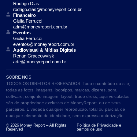
Rodrigo Dias
rodrigo.dias@moneyreport.com.br
Financeiro
Giulia Ferrucci
adm@moneyreport.com.br
Eventos
Giulia Ferrucci
eventos@moneyreport.com.br
Audiovisual & Mídias Digitais
Renan Graccowvisk
arte@moneyreport.com.br
SOBRE NÓS
TODOS OS DIREITOS RESERVADOS. Todo o conteúdo do site,
todas as fotos, imagens, logotipos, marcas, dizeres, som,
software, conjunto imagem, layout, trade dress, aqui veiculados
são de propriedade exclusiva de MoneyReport. ou de seus
parceiros. É vedada qualquer reprodução, total ou parcial, de
qualquer elemento de identidade, sem expressa autorização.
© 2026 Money Report – All Rights
Política de Privacidade e
Reserved
termos de uso