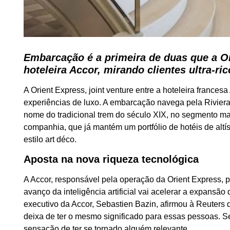
Embarcação é a primeira de duas que a Or
hoteleira Accor, mirando clientes ultra-ri
A Orient Express, joint venture entre a hoteleira france
experiências de luxo. A embarcação navega pela Riviera 
nome do tradicional trem do século XIX, no segmento ma
companhia, que já mantém um portfólio de hotéis de alt
estilo art déco.
Aposta na nova riqueza tecnológica
A Accor, responsável pela operação da Orient Express, p
avanço da inteligência artificial vai acelerar a expansão
executivo da Accor, Sebastien Bazin, afirmou à Reuters 
deixa de ter o mesmo significado para essas pessoas. S
sensação de ter se tornado alguém relevante.