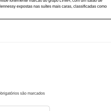
 exibe fortemente marcas do grupo LVMH, com um salão de
ennessy expostas nas suítes mais caras, classificadas como
rigatórios são marcados