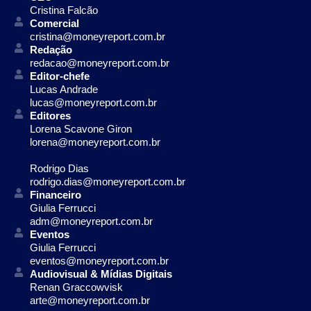
Cristina Falcão
Comercial
cristina@moneyreport.com.br
Redação
redacao@moneyreport.com.br
Editor-chefe
Lucas Andrade
lucas@moneyreport.com.br
Editores
Lorena Scavone Giron
lorena@moneyreport.com.br
Rodrigo Dias
rodrigo.dias@moneyreport.com.br
Financeiro
Giulia Ferrucci
adm@moneyreport.com.br
Eventos
Giulia Ferrucci
eventos@moneyreport.com.br
Audiovisual & Mídias Digitais
Renan Graccowvisk
arte@moneyreport.com.br