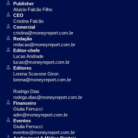
Publisher
Aluizio Falcão Filho
CEO
Cristina Falcão
Comercial
cristina@moneyreport.com.br
Redação
redacao@moneyreport.com.br
Editor-chefe
Lucas Andrade
lucas@moneyreport.com.br
Editores
Lorena Scavone Giron
lorena@moneyreport.com.br
Rodrigo Dias
rodrigo.dias@moneyreport.com.br
Financeiro
Giulia Ferrucci
adm@moneyreport.com.br
Eventos
Giulia Ferrucci
eventos@moneyreport.com.br