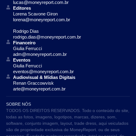
lucas@moneyreport.com.br
Editores
Lorena Scavone Giron
lorena@moneyreport.com.br
Rodrigo Dias
rodrigo.dias@moneyreport.com.br
Financeiro
Giulia Ferrucci
adm@moneyreport.com.br
Eventos
Giulia Ferrucci
eventos@moneyreport.com.br
Audiovisual & Mídias Digitais
Renan Graccowvisk
arte@moneyreport.com.br
SOBRE NÓS
TODOS OS DIREITOS RESERVADOS. Todo o conteúdo do site,
todas as fotos, imagens, logotipos, marcas, dizeres, som,
software, conjunto imagem, layout, trade dress, aqui veiculados
são de propriedade exclusiva de MoneyReport. ou de seus