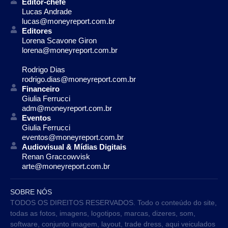
Editor-chefe
Lucas Andrade
lucas@moneyreport.com.br
Editores
Lorena Scavone Giron
lorena@moneyreport.com.br
Rodrigo Dias
rodrigo.dias@moneyreport.com.br
Financeiro
Giulia Ferrucci
adm@moneyreport.com.br
Eventos
Giulia Ferrucci
eventos@moneyreport.com.br
Audiovisual & Mídias Digitais
Renan Graccowvisk
arte@moneyreport.com.br
SOBRE NÓS
TODOS OS DIREITOS RESERVADOS. Todo o conteúdo do site,
todas as fotos, imagens, logotipos, marcas, dizeres, som,
software, conjunto imagem, layout, trade dress, aqui veiculados