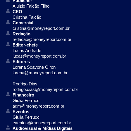
Publisher
Aluizio Falcão Filho
CEO
Cristina Falcão
Comercial
cristina@moneyreport.com.br
Redação
redacao@moneyreport.com.br
Editor-chefe
Lucas Andrade
lucas@moneyreport.com.br
Editores
Lorena Scavone Giron
lorena@moneyreport.com.br
Rodrigo Dias
rodrigo.dias@moneyreport.com.br
Financeiro
Giulia Ferrucci
adm@moneyreport.com.br
Eventos
Giulia Ferrucci
eventos@moneyreport.com.br
Audiovisual & Mídias Digitais