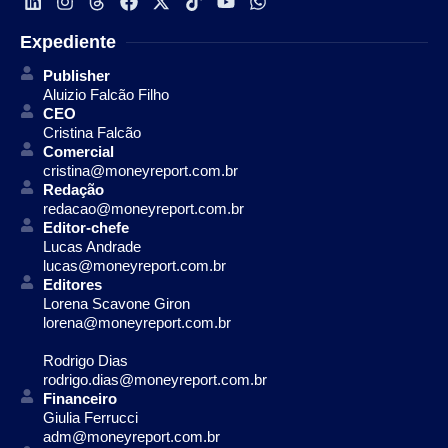
Expediente
Publisher
Aluizio Falcão Filho
CEO
Cristina Falcão
Comercial
cristina@moneyreport.com.br
Redação
redacao@moneyreport.com.br
Editor-chefe
Lucas Andrade
lucas@moneyreport.com.br
Editores
Lorena Scavone Giron
lorena@moneyreport.com.br
Rodrigo Dias
rodrigo.dias@moneyreport.com.br
Financeiro
Giulia Ferrucci
adm@moneyreport.com.br