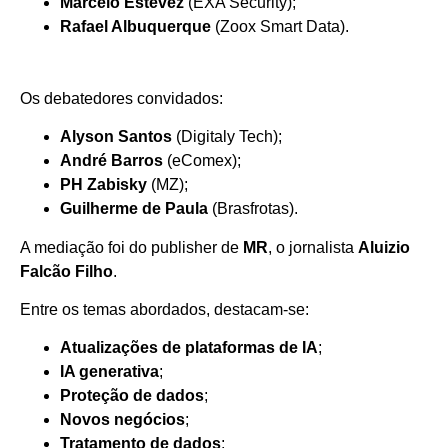
Marcelo Estevez
(EXA Security);
Rafael Albuquerque
(Zoox Smart Data).
Os debatedores convidados:
Alyson Santos
(Digitaly Tech);
André Barros
(eComex);
PH Zabisky
(MZ);
Guilherme de Paula
(Brasfrotas).
A mediação foi do publisher de
MR
, o jornalista
Aluizio
Falcão Filho
.
Entre os temas abordados, destacam-se:
Atualizações de plataformas de IA
;
IA generativa
;
Proteção de dados
;
Novos negócios
;
Tratamento de dados
;