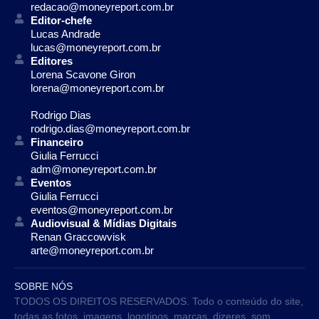
redacao@moneyreport.com.br
Editor-chefe
Lucas Andrade
lucas@moneyreport.com.br
Editores
Lorena Scavone Giron
lorena@moneyreport.com.br
Rodrigo Dias
rodrigo.dias@moneyreport.com.br
Financeiro
Giulia Ferrucci
adm@moneyreport.com.br
Eventos
Giulia Ferrucci
eventos@moneyreport.com.br
Audiovisual & Mídias Digitais
Renan Graccowvisk
arte@moneyreport.com.br
SOBRE NÓS
TODOS OS DIREITOS RESERVADOS. Todo o conteúdo do site,
todas as fotos, imagens, logotipos, marcas, dizeres, som,