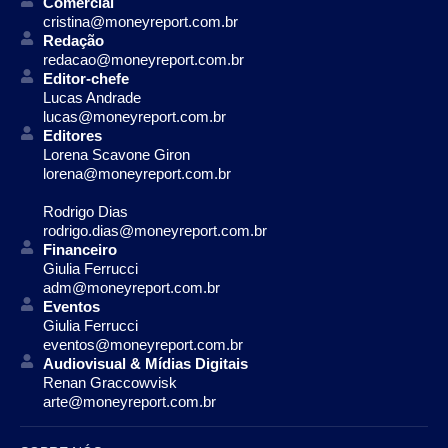
Comercial
cristina@moneyreport.com.br
Redação
redacao@moneyreport.com.br
Editor-chefe
Lucas Andrade
lucas@moneyreport.com.br
Editores
Lorena Scavone Giron
lorena@moneyreport.com.br
Rodrigo Dias
rodrigo.dias@moneyreport.com.br
Financeiro
Giulia Ferrucci
adm@moneyreport.com.br
Eventos
Giulia Ferrucci
eventos@moneyreport.com.br
Audiovisual & Mídias Digitais
Renan Graccowvisk
arte@moneyreport.com.br