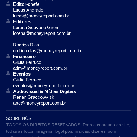
Editor-chefe
Lucas Andrade
lucas@moneyreport.com.br
Editores
Lorena Scavone Giron
lorena@moneyreport.com.br
Rodrigo Dias
rodrigo.dias@moneyreport.com.br
Financeiro
Giulia Ferrucci
adm@moneyreport.com.br
Eventos
Giulia Ferrucci
eventos@moneyreport.com.br
Audiovisual & Mídias Digitais
Renan Graccowvisk
arte@moneyreport.com.br
SOBRE NÓS
TODOS OS DIREITOS RESERVADOS. Todo o conteúdo do site,
todas as fotos, imagens, logotipos, marcas, dizeres, som,