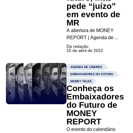
pede “juízo”
em evento de
MR
A abertura de MONEY
REPORT | Agenda de
Líderes “Os 6 Embaixadores
Da redação
15 de abril de 2022
do Futuro” ficou sob
responsabilidade de André
Esteves, fundador e
,
AGENDA DE LÍDERES
chairman do BTG Pactual.
,
EMBAIXADORES DO FUTURO
Diante de uma plateia de
MONEY TALKS
Conheça os
empresários, executivos e
personalidades, ele reforçou
Embaixadores
os pilares de...
do Futuro de
MONEY
REPORT
O evento do calendário