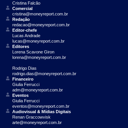
Cristina Falcão
Comercial
cristina@moneyreport.com.br
Redação
redacao@moneyreport.com.br
Editor-chefe
Lucas Andrade
lucas@moneyreport.com.br
Editores
Lorena Scavone Giron
lorena@moneyreport.com.br
Rodrigo Dias
rodrigo.dias@moneyreport.com.br
Financeiro
Giulia Ferrucci
adm@moneyreport.com.br
Eventos
Giulia Ferrucci
eventos@moneyreport.com.br
Audiovisual & Mídias Digitais
Renan Graccowvisk
arte@moneyreport.com.br