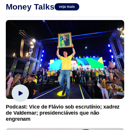
Money Talks
veja mais
Podcast: Vice de Flávio sob escrutínio; xadrez
de Valdemar; presidenciáveis que não
engrenam