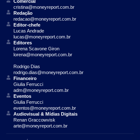
Comercial
cristina@moneyreport.com.br
Redação
redacao@moneyreport.com.br
Editor-chefe
Lucas Andrade
lucas@moneyreport.com.br
Editores
Lorena Scavone Giron
lorena@moneyreport.com.br
Rodrigo Dias
rodrigo.dias@moneyreport.com.br
Financeiro
Giulia Ferrucci
adm@moneyreport.com.br
Eventos
Giulia Ferrucci
eventos@moneyreport.com.br
Audiovisual & Mídias Digitais
Renan Graccowvisk
arte@moneyreport.com.br