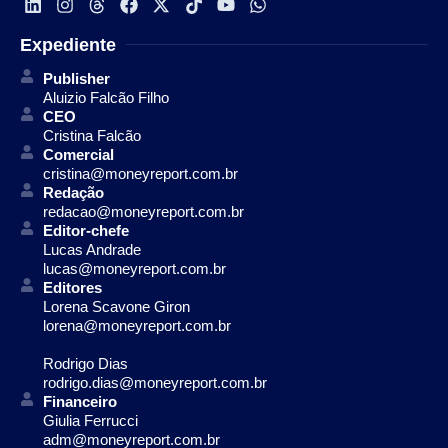
Expediente
Publisher
Aluizio Falcão Filho
CEO
Cristina Falcão
Comercial
cristina@moneyreport.com.br
Redação
redacao@moneyreport.com.br
Editor-chefe
Lucas Andrade
lucas@moneyreport.com.br
Editores
Lorena Scavone Giron
lorena@moneyreport.com.br
Rodrigo Dias
rodrigo.dias@moneyreport.com.br
Financeiro
Giulia Ferrucci
adm@moneyreport.com.br