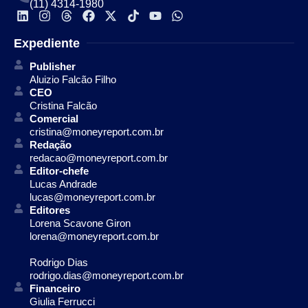
(11) 4314-1980
Expediente
Publisher
Aluizio Falcão Filho
CEO
Cristina Falcão
Comercial
cristina@moneyreport.com.br
Redação
redacao@moneyreport.com.br
Editor-chefe
Lucas Andrade
lucas@moneyreport.com.br
Editores
Lorena Scavone Giron
lorena@moneyreport.com.br
Rodrigo Dias
rodrigo.dias@moneyreport.com.br
Financeiro
Giulia Ferrucci