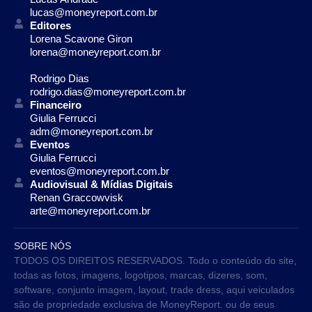
lucas@moneyreport.com.br
Editores
Lorena Scavone Giron
lorena@moneyreport.com.br
Rodrigo Dias
rodrigo.dias@moneyreport.com.br
Financeiro
Giulia Ferrucci
adm@moneyreport.com.br
Eventos
Giulia Ferrucci
eventos@moneyreport.com.br
Audiovisual & Mídias Digitais
Renan Graccowvisk
arte@moneyreport.com.br
SOBRE NÓS
TODOS OS DIREITOS RESERVADOS. Todo o conteúdo do site,
todas as fotos, imagens, logotipos, marcas, dizeres, som,
software, conjunto imagem, layout, trade dress, aqui veiculados
são de propriedade exclusiva de MoneyReport. ou de seus