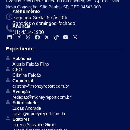
Avenida Presidente Juscelino Kubitschek, 28 - Cj. 101 - Vila
Nova Conceição, São Paulo - SP, CEP 04543-000
Atendimento
Segunda-Sexta: 9h às 18h
Sábados e domingos: fechado
Anuncie
(11) 4314-1980
Expediente
Publisher
Aluizio Falcão Filho
CEO
Cristina Falcão
Comercial
cristina@moneyreport.com.br
Redação
redacao@moneyreport.com.br
Editor-chefe
Lucas Andrade
lucas@moneyreport.com.br
Editores
Lorena Scavone Giron