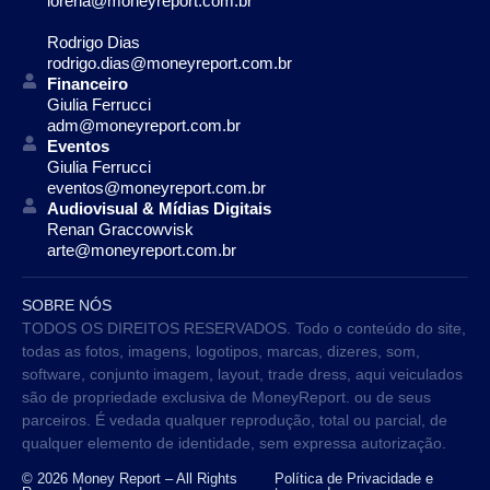
lorena@moneyreport.com.br
Rodrigo Dias
rodrigo.dias@moneyreport.com.br
Financeiro
Giulia Ferrucci
adm@moneyreport.com.br
Eventos
Giulia Ferrucci
eventos@moneyreport.com.br
Audiovisual & Mídias Digitais
Renan Graccowvisk
arte@moneyreport.com.br
SOBRE NÓS
TODOS OS DIREITOS RESERVADOS. Todo o conteúdo do site,
todas as fotos, imagens, logotipos, marcas, dizeres, som,
software, conjunto imagem, layout, trade dress, aqui veiculados
são de propriedade exclusiva de MoneyReport. ou de seus
parceiros. É vedada qualquer reprodução, total ou parcial, de
qualquer elemento de identidade, sem expressa autorização.
© 2026 Money Report – All Rights
Política de Privacidade e