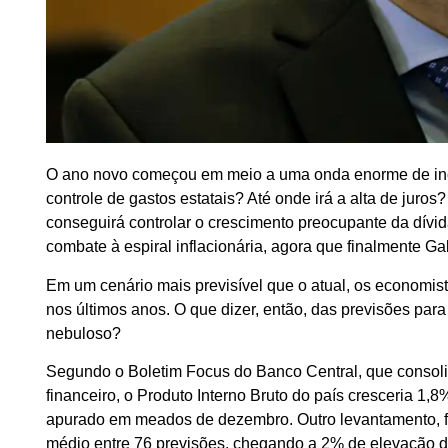
O ano novo começou em meio a uma onda enorme de ince
controle de gastos estatais? Até onde irá a alta de juro
conseguirá controlar o crescimento preocupante da dívid
combate à espiral inflacionária, agora que finalmente Ga
Em um cenário mais previsível que o atual, os economis
nos últimos anos. O que dizer, então, das previsões pa
nebuloso?
Segundo o Boletim Focus do Banco Central, que consolid
financeiro, o Produto Interno Bruto do país cresceria 1,
apurado em meados de dezembro. Outro levantamento, fe
médio entre 76 previsões, chegando a 2% de elevação do 