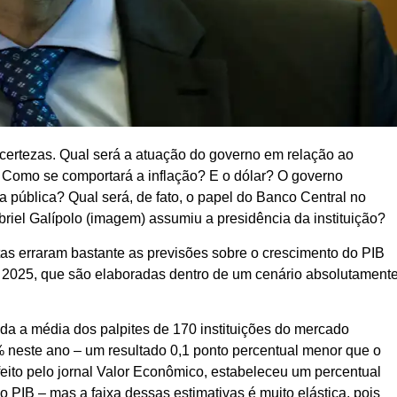
rtezas. Qual será a atuação do governo em relação ao
s? Como se comportará a inflação? E o dólar? O governo
a pública? Qual será, de fato, o papel do Banco Central no
briel Galípolo (imagem) assumiu a presidência da instituição?
tas erraram bastante as previsões sobre o crescimento do PIB
ra 2025, que são elaboradas dentro de um cenário absolutament
a a média dos palpites de 170 instituições do mercado
8% neste ano – um resultado 0,1 ponto percentual menor que o
ito pelo jornal Valor Econômico, estabeleceu um percentual
PIB – mas a faixa dessas estimativas é muito elástica, pois