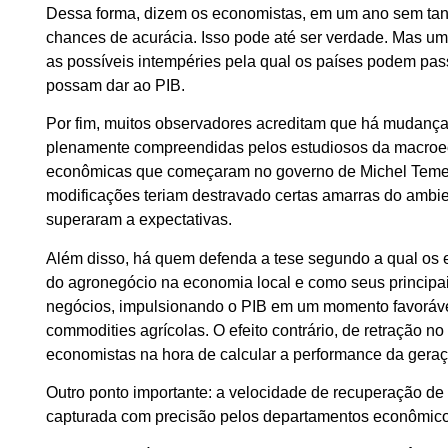
Dessa forma, dizem os economistas, em um ano sem tant
chances de acurácia. Isso pode até ser verdade. Mas um 
as possíveis intempéries pela qual os países podem pa
possam dar ao PIB.
Por fim, muitos observadores acreditam que há mudanças
plenamente compreendidas pelos estudiosos da macroec
econômicas que começaram no governo de Michel Temer 
modificações teriam destravado certas amarras do ambie
superaram a expectativas.
Além disso, há quem defenda a tese segundo a qual os
do agronegócio na economia local e como seus principa
negócios, impulsionando o PIB em um momento favorável
commodities agrícolas. O efeito contrário, de retração n
economistas na hora de calcular a performance da geraç
Outro ponto importante: a velocidade de recuperação d
capturada com precisão pelos departamentos econômicos