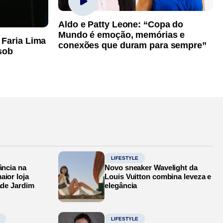
Aldo e Patty Leone: “Copa do
Mundo é emoção, memórias e
 Faria Lima
conexões que duram para sempre”
sob
LIFESTYLE
ância na
Novo sneaker Wavelight da
aior loja
Louis Vuitton combina leveza e
ade Jardim
elegância
LIFESTYLE