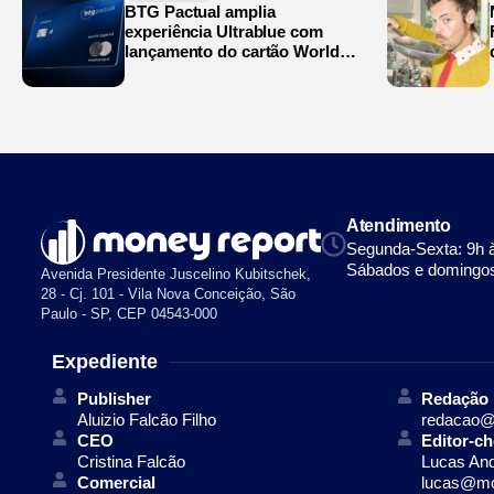
BTG Pactual amplia
experiência Ultrablue com
lançamento do cartão World
Legend
Atendimento
Segunda-Sexta: 9h 
Sábados e domingos
Avenida Presidente Juscelino Kubitschek,
28 - Cj. 101 - Vila Nova Conceição, São
Paulo - SP, CEP 04543-000
Expediente
Publisher
Redação
Aluizio Falcão Filho
redacao@
CEO
Editor-ch
Cristina Falcão
Lucas An
Comercial
lucas@mo