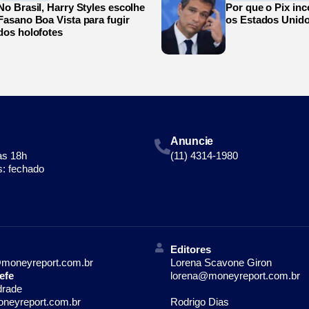
No Brasil, Harry Styles escolhe
Por que o Pix in
Fasano Boa Vista para fugir
os Estados Unid
dos holofotes
Anuncie
às 18h
(11) 4314-1980
: fechado
Editores
moneyreport.com.br
Lorena Scavone Giron
efe
lorena@moneyreport.com.br
drade
neyreport.com.br
Rodrigo Dias