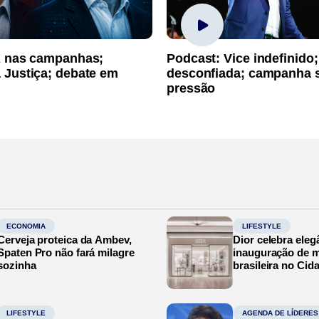
A nas campanhas;
Podcast: Vice indefinido;
 Justiça; debate em
desconfiada; campanha 
pressão
ECONOMIA
LIFESTYLE
Cerveja proteica da Ambev,
Dior celebra eleg
Spaten Pro não fará milagre
inauguração de m
sozinha
brasileira no Cid
LIFESTYLE
AGENDA DE LÍDERES