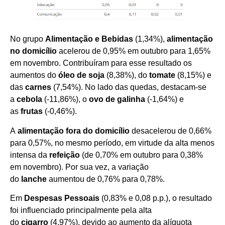
No grupo
Alimentação e Bebidas
(1,34%),
alimentação
no domicílio
acelerou de 0,95% em outubro para 1,65%
em novembro. Contribuíram para esse resultado os
aumentos do
óleo de soja
(8,38%), do
tomate
(8,15%) e
das
carnes
(7,54%). No lado das quedas, destacam-se
a
cebola
(-11,86%), o
ovo de galinha
(-1,64%) e
as
frutas
(-0,46%).
A
alimentação fora do domicílio
desacelerou de 0,66%
para 0,57%, no mesmo período, em virtude da alta menos
intensa da
refeição
(de 0,70% em outubro para 0,38%
em novembro). Por sua vez, a variação
do
lanche
aumentou de 0,76% para 0,78%.
Em
Despesas Pessoais
(0,83% e 0,08 p.p.), o resultado
foi influenciado principalmente pela alta
do
cigarro
(4,97%), devido ao aumento da alíquota