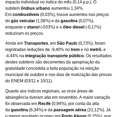
impacto individual no índice do mês (0,14 p.p.). O
subitem
ônibus urbano
aumentou 1,34%.
Em
combustíveis
(0,03%), houve aumentos nos preços
do
gás veicular
(1,06%) e da
gasolina
(0,07%),
enquanto o
etanol
(-033%) e o
óleo diesel
(-0,17%)
reduziram os preços.
Ainda em
Transportes
, em
São Paulo
(0,73%), foram
registradas reduções de -9,40% no
trem
e no
metrô
, e
-4,44% na
integração transporte público
. Os resultados
destes subitens são decorrentes da apropriação da
gratuidade concedida a toda população na eleição
municipal de outubro e nos dias de realização das provas
do ENEM (03/11 e 10/11).
Quanto aos índices regionais, as onze áreas de
abrangência tiveram alta em novembro. A maior variação
foi observada em
Recife
(0,94%), por conta da alta
da
gasolina
(6,34%) e da
passagem aérea
(21,12%). Já
o menor resultado ocorreu em
Porto Alegre
(0,25%), que