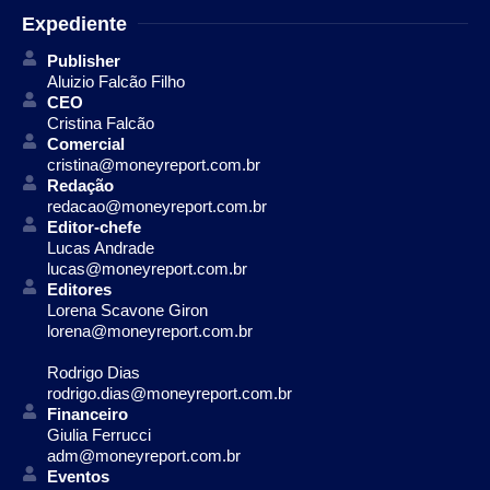
Expediente
Publisher
Aluizio Falcão Filho
CEO
Cristina Falcão
Comercial
cristina@moneyreport.com.br
Redação
redacao@moneyreport.com.br
Editor-chefe
Lucas Andrade
lucas@moneyreport.com.br
Editores
Lorena Scavone Giron
lorena@moneyreport.com.br
Rodrigo Dias
rodrigo.dias@moneyreport.com.br
Financeiro
Giulia Ferrucci
adm@moneyreport.com.br
Eventos