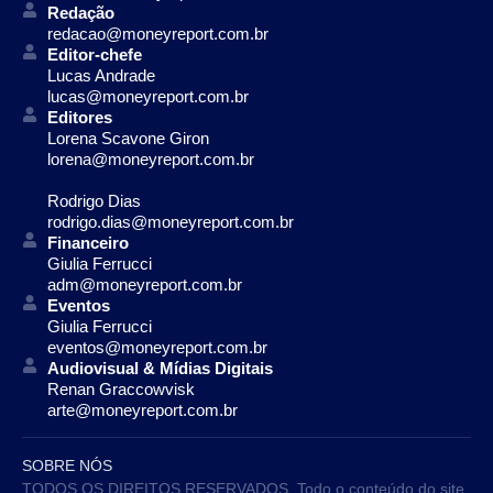
Redação
redacao@moneyreport.com.br
Editor-chefe
Lucas Andrade
lucas@moneyreport.com.br
Editores
Lorena Scavone Giron
lorena@moneyreport.com.br
Rodrigo Dias
rodrigo.dias@moneyreport.com.br
Financeiro
Giulia Ferrucci
adm@moneyreport.com.br
Eventos
Giulia Ferrucci
eventos@moneyreport.com.br
Audiovisual & Mídias Digitais
Renan Graccowvisk
arte@moneyreport.com.br
SOBRE NÓS
TODOS OS DIREITOS RESERVADOS. Todo o conteúdo do site,