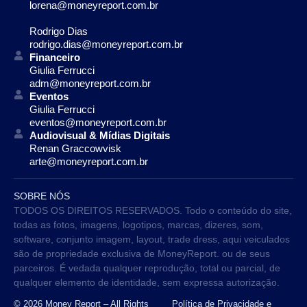
lorena@moneyreport.com.br
Rodrigo Dias
rodrigo.dias@moneyreport.com.br
Financeiro
Giulia Ferrucci
adm@moneyreport.com.br
Eventos
Giulia Ferrucci
eventos@moneyreport.com.br
Audiovisual & Mídias Digitais
Renan Graccowvisk
arte@moneyreport.com.br
SOBRE NÓS
TODOS OS DIREITOS RESERVADOS. Todo o conteúdo do site,
todas as fotos, imagens, logotipos, marcas, dizeres, som,
software, conjunto imagem, layout, trade dress, aqui veiculados
são de propriedade exclusiva de MoneyReport. ou de seus
parceiros. É vedada qualquer reprodução, total ou parcial, de
qualquer elemento de identidade, sem expressa autorização.
© 2026 Money Report – All Rights
Política de Privacidade e