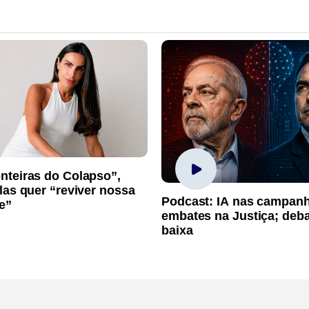
nteiras do Colapso”,
las quer “reviver nossa
Podcast: IA nas campan
e”
embates na Justiça; deb
baixa