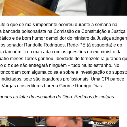
o que de mais importante ocorreu durante a semana na
a bancada bolsonarista na Comissão de Constituição e Justiça
didático e de bom humor demolidor do ministro da Justiça atinge
os senador Randolfe Rodrigues, Rede-PE (à esquerda) e do
mana também ficou marcada com as questões do ex-ministro da
uatro meses Torres ganhou liberdade de tornozeleira jurando q
o diz que não entregará ninguém – tudo muito estranho. No
 concordam com alguma coisa é sobre a investigação do supost
indiciados, sete são jogadores profissionais. Uma CPI parece
é Vargas e os editores Lorena Giron e Rodrigo Dias.
anones ao falar da escolinha do Dino. Pedimos desculpas