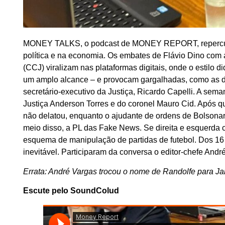
MONEY TALKS, o podcast de MONEY REPORT, repercute 
política e na economia. Os embates de Flávio Dino com 
(CCJ) viralizam nas plataformas digitais, onde o estilo 
um amplo alcance – e provocam gargalhadas, como as d
secretário-executivo da Justiça, Ricardo Capelli. A se
Justiça Anderson Torres e do coronel Mauro Cid. Após q
não delatou, enquanto o ajudante de ordens de Bolsonar
meio disso, a PL das Fake News. Se direita e esquerda
esquema de manipulação de partidas de futebol. Dos 16 
inevitável. Participaram da conversa o editor-chefe Andr
Errata: André Vargas trocou o nome de Randolfe para J
Escute pelo SoundColud