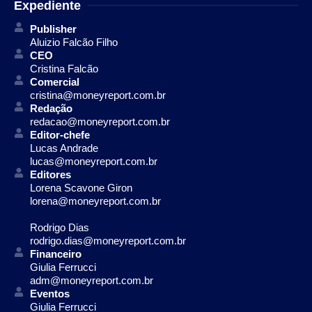
Expediente
Publisher
Aluizio Falcão Filho
CEO
Cristina Falcão
Comercial
cristina@moneyreport.com.br
Redação
redacao@moneyreport.com.br
Editor-chefe
Lucas Andrade
lucas@moneyreport.com.br
Editores
Lorena Scavone Giron
lorena@moneyreport.com.br
Rodrigo Dias
rodrigo.dias@moneyreport.com.br
Financeiro
Giulia Ferrucci
adm@moneyreport.com.br
Eventos
Giulia Ferrucci