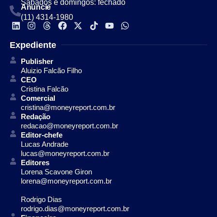
Sábados e domingos: fechado
Anuncie
(11) 4314-1980
Expediente
Publisher
Aluizio Falcão Filho
CEO
Cristina Falcão
Comercial
cristina@moneyreport.com.br
Redação
redacao@moneyreport.com.br
Editor-chefe
Lucas Andrade
lucas@moneyreport.com.br
Editores
Lorena Scavone Giron
lorena@moneyreport.com.br
Rodrigo Dias
rodrigo.dias@moneyreport.com.br