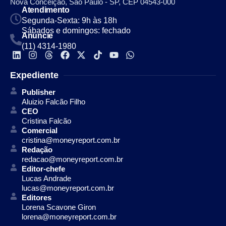
Nova Conceição, São Paulo - SP, CEP 04543-000
Atendimento
Segunda-Sexta: 9h às 18h
Sábados e domingos: fechado
Anuncie
(11) 4314-1980
Expediente
Publisher
Aluizio Falcão Filho
CEO
Cristina Falcão
Comercial
cristina@moneyreport.com.br
Redação
redacao@moneyreport.com.br
Editor-chefe
Lucas Andrade
lucas@moneyreport.com.br
Editores
Lorena Scavone Giron
lorena@moneyreport.com.br