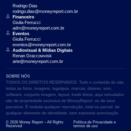
Rodrigo Dias
rodrigo.dias@moneyreport.com.br
Financeiro
Giulia Ferrucci
adm@moneyreport.com.br
Eventos
Giulia Ferrucci
eventos@moneyreport.com.br
Audiovisual & Mídias Digitais
Renan Graccowvisk
arte@moneyreport.com.br
SOBRE NÓS
TODOS OS DIREITOS RESERVADOS. Todo o conteúdo do site,
todas as fotos, imagens, logotipos, marcas, dizeres, som,
software, conjunto imagem, layout, trade dress, aqui veiculados
são de propriedade exclusiva de MoneyReport. ou de seus
parceiros. É vedada qualquer reprodução, total ou parcial, de
qualquer elemento de identidade, sem expressa autorização.
© 2026 Money Report – All Rights
Política de Privacidade e
Reserved
termos de uso