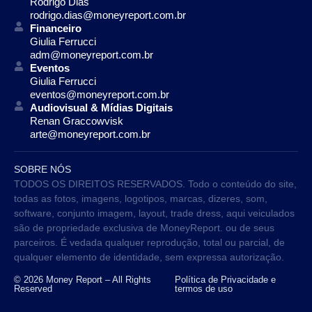
Rodrigo Dias
rodrigo.dias@moneyreport.com.br
Financeiro
Giulia Ferrucci
adm@moneyreport.com.br
Eventos
Giulia Ferrucci
eventos@moneyreport.com.br
Audiovisual & Mídias Digitais
Renan Graccowvisk
arte@moneyreport.com.br
SOBRE NÓS
TODOS OS DIREITOS RESERVADOS. Todo o conteúdo do site,
todas as fotos, imagens, logotipos, marcas, dizeres, som,
software, conjunto imagem, layout, trade dress, aqui veiculados
são de propriedade exclusiva de MoneyReport. ou de seus
parceiros. É vedada qualquer reprodução, total ou parcial, de
qualquer elemento de identidade, sem expressa autorização.
© 2026 Money Report – All Rights
Política de Privacidade e
Reserved
termos de uso