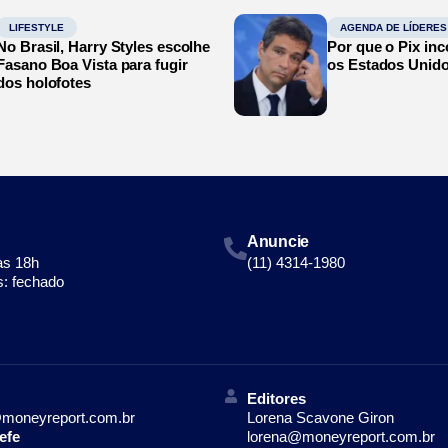
LIFESTYLE
AGENDA DE LÍDERES
No Brasil, Harry Styles escolhe
Por que o Pix in
Fasano Boa Vista para fugir
os Estados Unid
dos holofotes
Anuncie
às 18h
(11) 4314-1980
: fechado
Editores
moneyreport.com.br
Lorena Scavone Giron
efe
lorena@moneyreport.com.br