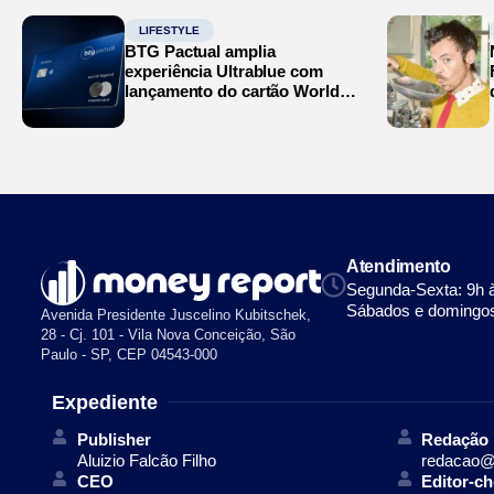
LIFESTYLE
BTG Pactual amplia
experiência Ultrablue com
lançamento do cartão World
Legend
Atendimento
Segunda-Sexta: 9h 
Sábados e domingos
Avenida Presidente Juscelino Kubitschek,
28 - Cj. 101 - Vila Nova Conceição, São
Paulo - SP, CEP 04543-000
Expediente
Publisher
Redação
Aluizio Falcão Filho
redacao@
CEO
Editor-ch