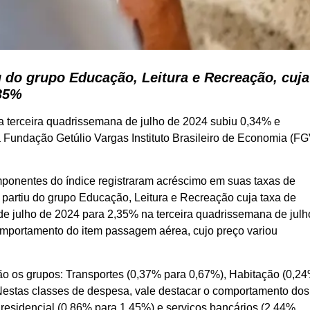
u do grupo Educação, Leitura e Recreação, cuja
,35%
 terceira quadrissemana de julho de 2024 subiu 0,34% e
 Fundação Getúlio Vargas Instituto Brasileiro de Economia (F
mponentes do índice registraram acréscimo em suas taxas de
S partiu do grupo Educação, Leitura e Recreação cuja taxa de
 julho de 2024 para 2,35% na terceira quadrissemana de julh
mportamento do item passagem aérea, cujo preço variou
o os grupos: Transportes (0,37% para 0,67%), Habitação (0,2
estas classes de despesa, vale destacar o comportamento dos
de residencial (0,86% para 1,45%) e serviços bancários (2,44%