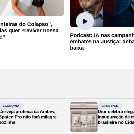
nteiras do Colapso”,
las quer “reviver nossa
Podcast: IA nas campan
e”
embates na Justiça; deb
baixa
ECONOMIA
LIFESTYLE
Cerveja proteica da Ambev,
Dior celebra eleg
Spaten Pro não fará milagre
inauguração de m
sozinha
brasileira no Cid