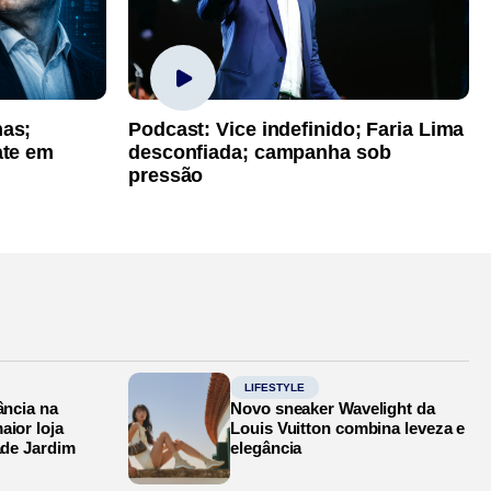
has;
Podcast: Vice indefinido; Faria Lima
ate em
desconfiada; campanha sob
pressão
LIFESTYLE
ância na
Novo sneaker Wavelight da
aior loja
Louis Vuitton combina leveza e
ade Jardim
elegância