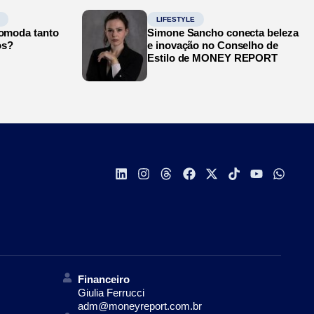
LIFESTYLE
comoda tanto
Simone Sancho conecta beleza
os?
e inovação no Conselho de
Estilo de MONEY REPORT
Financeiro
Giulia Ferrucci
adm@moneyreport.com.br