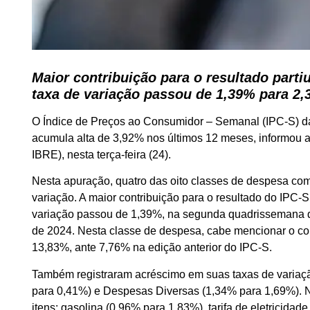
Maior contribuição para o resultado parti
taxa de variação passou de 1,39% para 2
O Índice de Preços ao Consumidor – Semanal (IPC-S) da
acumula alta de 3,92% nos últimos 12 meses, informou a
IBRE), nesta terça-feira (24).
Nesta apuração, quatro das oito classes de despesa co
variação. A maior contribuição para o resultado do IPC-
variação passou de 1,39%, na segunda quadrissemana de
de 2024. Nesta classe de despesa, cabe mencionar o co
13,83%, ante 7,76% na edição anterior do IPC-S.
Também registraram acréscimo em suas taxas de variaçã
para 0,41%) e Despesas Diversas (1,34% para 1,69%). N
itens: gasolina (0,96% para 1,83%), tarifa de eletricida