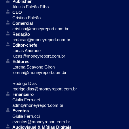
Publisher
Aluizio Falcão Filho
CEO
Cristina Falcão
Comercial
cristina@moneyreport.com.br
Redação
redacao@moneyreport.com.br
Editor-chefe
Lucas Andrade
lucas@moneyreport.com.br
Editores
Lorena Scavone Giron
lorena@moneyreport.com.br
Rodrigo Dias
rodrigo.dias@moneyreport.com.br
Financeiro
Giulia Ferrucci
adm@moneyreport.com.br
Eventos
Giulia Ferrucci
eventos@moneyreport.com.br
Audiovisual & Mídias Digitais