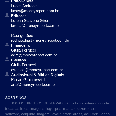
Editor-chefe
Lucas Andrade
lucas@moneyreport.com.br
Editores
Lorena Scavone Giron
lorena@moneyreport.com.br
Rodrigo Dias
rodrigo.dias@moneyreport.com.br
Financeiro
Giulia Ferrucci
adm@moneyreport.com.br
Eventos
Giulia Ferrucci
eventos@moneyreport.com.br
Audiovisual & Mídias Digitais
Renan Graccowvisk
arte@moneyreport.com.br
SOBRE NÓS
TODOS OS DIREITOS RESERVADOS. Todo o conteúdo do site,
todas as fotos, imagens, logotipos, marcas, dizeres, som,
software, conjunto imagem, layout, trade dress, aqui veiculados