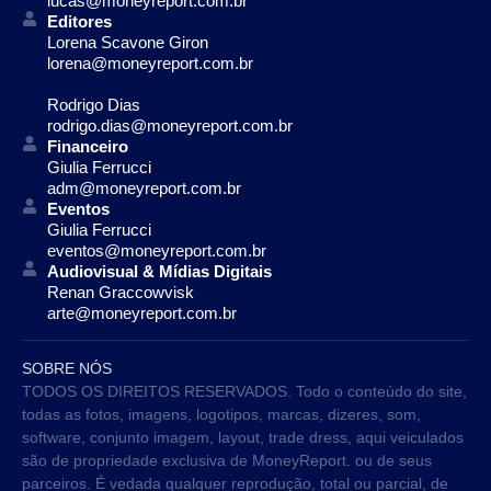
lucas@moneyreport.com.br
Editores
Lorena Scavone Giron
lorena@moneyreport.com.br
Rodrigo Dias
rodrigo.dias@moneyreport.com.br
Financeiro
Giulia Ferrucci
adm@moneyreport.com.br
Eventos
Giulia Ferrucci
eventos@moneyreport.com.br
Audiovisual & Mídias Digitais
Renan Graccowvisk
arte@moneyreport.com.br
SOBRE NÓS
TODOS OS DIREITOS RESERVADOS. Todo o conteúdo do site,
todas as fotos, imagens, logotipos, marcas, dizeres, som,
software, conjunto imagem, layout, trade dress, aqui veiculados
são de propriedade exclusiva de MoneyReport. ou de seus
parceiros. É vedada qualquer reprodução, total ou parcial, de