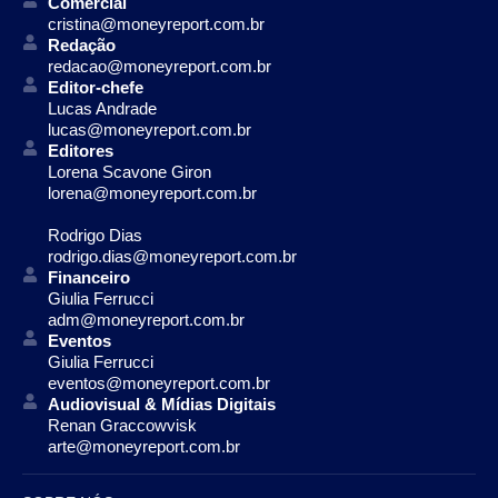
Comercial
cristina@moneyreport.com.br
Redação
redacao@moneyreport.com.br
Editor-chefe
Lucas Andrade
lucas@moneyreport.com.br
Editores
Lorena Scavone Giron
lorena@moneyreport.com.br
Rodrigo Dias
rodrigo.dias@moneyreport.com.br
Financeiro
Giulia Ferrucci
adm@moneyreport.com.br
Eventos
Giulia Ferrucci
eventos@moneyreport.com.br
Audiovisual & Mídias Digitais
Renan Graccowvisk
arte@moneyreport.com.br