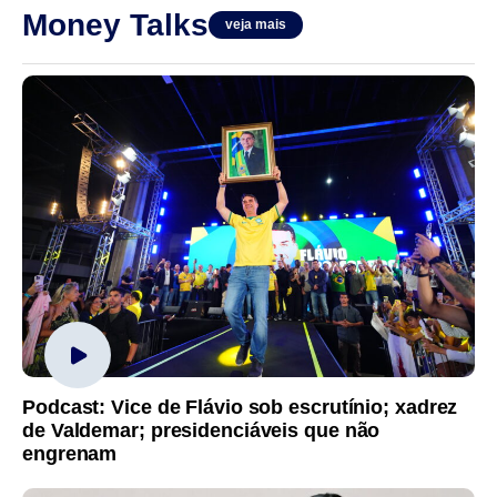
Money Talks
veja mais
Podcast: Vice de Flávio sob escrutínio; xadrez
de Valdemar; presidenciáveis que não
engrenam