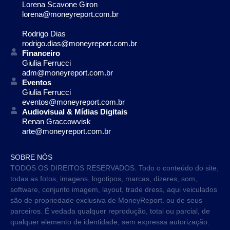
Lorena Scavone Giron
lorena@moneyreport.com.br
Rodrigo Dias
rodrigo.dias@moneyreport.com.br
Financeiro
Giulia Ferrucci
adm@moneyreport.com.br
Eventos
Giulia Ferrucci
eventos@moneyreport.com.br
Audiovisual & Mídias Digitais
Renan Graccowvisk
arte@moneyreport.com.br
SOBRE NÓS
TODOS OS DIREITOS RESERVADOS. Todo o conteúdo do site,
todas as fotos, imagens, logotipos, marcas, dizeres, som,
software, conjunto imagem, layout, trade dress, aqui veiculados
são de propriedade exclusiva de MoneyReport. ou de seus
parceiros. É vedada qualquer reprodução, total ou parcial, de
qualquer elemento de identidade, sem expressa autorização.