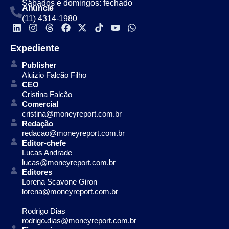
Sábados e domingos: fechado
Anuncie
(11) 4314-1980
Expediente
Publisher
Aluizio Falcão Filho
CEO
Cristina Falcão
Comercial
cristina@moneyreport.com.br
Redação
redacao@moneyreport.com.br
Editor-chefe
Lucas Andrade
lucas@moneyreport.com.br
Editores
Lorena Scavone Giron
lorena@moneyreport.com.br
Rodrigo Dias
rodrigo.dias@moneyreport.com.br