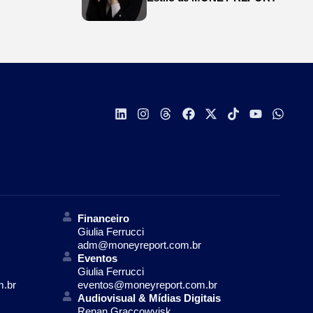
Financeiro
Giulia Ferrucci
adm@moneyreport.com.br
Eventos
Giulia Ferrucci
m.br
eventos@moneyreport.com.br
Audiovisual & Mídias Digitais
Renan Graccowvisk