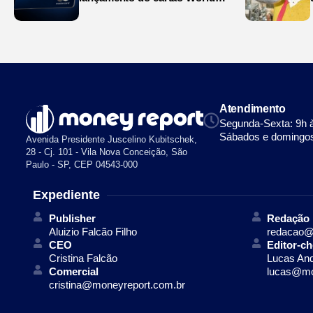
Legend
Atendimento
Segunda-Sexta: 9h 
Sábados e domingos
Avenida Presidente Juscelino Kubitschek,
28 - Cj. 101 - Vila Nova Conceição, São
Paulo - SP, CEP 04543-000
Expediente
Publisher
Redação
Aluizio Falcão Filho
redacao@
CEO
Editor-ch
Cristina Falcão
Lucas An
Comercial
lucas@mo
cristina@moneyreport.com.br