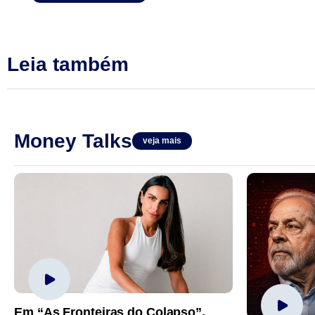
Leia também
Money Talks
veja mais
Em “As Fronteiras do Colapso”,