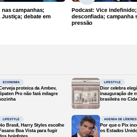
A nas campanhas;
Podcast: Vice indefinido;
 Justiça; debate em
desconfiada; campanha 
pressão
ECONOMIA
LIFESTYLE
Cerveja proteica da Ambev,
Dior celebra eleg
Spaten Pro não fará milagre
inauguração de m
sozinha
brasileira no Cid
LIFESTYLE
AGENDA DE LÍDERES
No Brasil, Harry Styles escolhe
Por que o Pix in
Fasano Boa Vista para fugir
os Estados Unid
dos holofotes