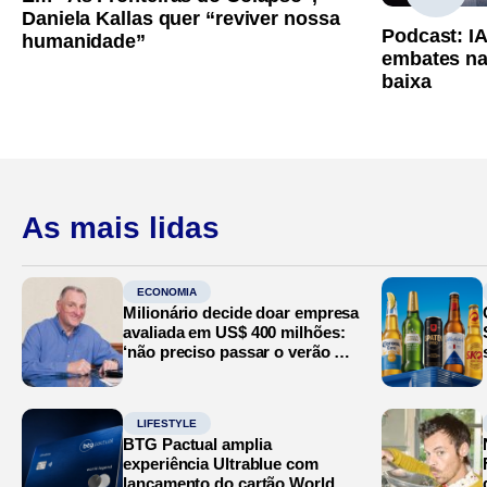
Daniela Kallas quer “reviver nossa
Podcast: I
humanidade”
embates na
baixa
As mais lidas
ECONOMIA
Milionário decide doar empresa
avaliada em US$ 400 milhões:
‘não preciso passar o verão no
Mediterrâneo’
LIFESTYLE
BTG Pactual amplia
experiência Ultrablue com
lançamento do cartão World