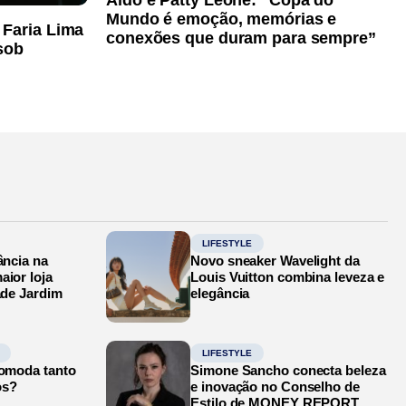
Aldo e Patty Leone: “Copa do
Mundo é emoção, memórias e
 Faria Lima
conexões que duram para sempre”
sob
LIFESTYLE
ância na
Novo sneaker Wavelight da
aior loja
Louis Vuitton combina leveza e
ade Jardim
elegância
LIFESTYLE
comoda tanto
Simone Sancho conecta beleza
os?
e inovação no Conselho de
Estilo de MONEY REPORT