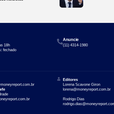
Anuncie
às 18h
(11) 4314-1980
: fechado
Editores
moneyreport.com.br
Lorena Scavone Giron
efe
lorena@moneyreport.com.br
drade
neyreport.com.br
Rodrigo Dias
rodrigo.dias@moneyreport.co