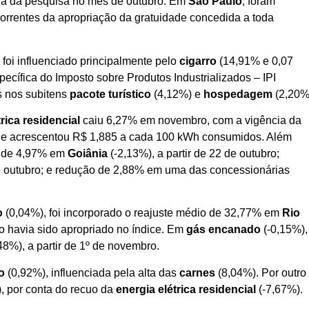
cia da pesquisa no mês de outubro. Em
São Paulo
, foram
correntes da apropriação da gratuidade concedida a toda
o foi influenciado principalmente pelo
cigarro
(14,91% e 0,07
ecífica do Imposto sobre Produtos Industrializados – IPI
s nos subitens
pacote turístico
(4,12%) e
hospedagem
(2,20%
trica residencial
caiu 6,27% em novembro, com a vigência da
, que acrescentou R$ 1,885 a cada 100 kWh consumidos. Além
s: de 4,97% em
Goiânia
(-2,13%), a partir de 22 de outubro;
de outubro; e redução de 2,88% em uma das concessionárias
o
(0,04%), foi incorporado o reajuste médio de 32,77% em
Rio
ão havia sido apropriado no índice. Em
gás encanado
(-0,15%),
48%), a partir de 1º de novembro.
co
(0,92%), influenciada pela alta das
carnes
(8,04%). Por outro
, por conta do recuo da
energia elétrica residencial
(-7,67%).