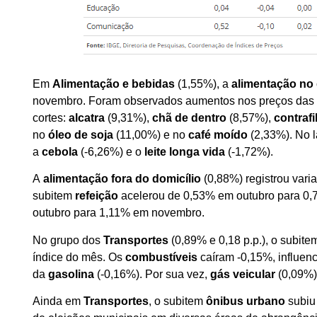
Em
Alimentação e bebidas
(1,55%), a
alimentação no 
novembro. Foram observados aumentos nos preços da
cortes:
alcatra
(9,31%),
chã de dentro
(8,57%),
contrafi
no
óleo de soja
(11,00%) e no
café moído
(2,33%). No 
a
cebola
(-6,26%) e o
leite longa vida
(-1,72%).
A
alimentação fora do domicílio
(0,88%) registrou vari
subitem
refeição
acelerou de 0,53% em outubro para 0
outubro para 1,11% em novembro.
No grupo dos
Transportes
(0,89% e 0,18 p.p.), o subit
índice do mês. Os
combustíveis
caíram -0,15%, influe
da
gasolina
(-0,16%). Por sua vez,
gás veicular
(0,09%
Ainda em
Transportes
, o subitem
ônibus urbano
subiu