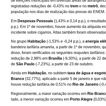
de eleições municipais em diversas áreas de abrangên
registradas reduções de -0,43% no
trem
e no
metrô
, de
população nos dias de realização das provas do ENEM.
Em
Despesas Pessoais
(1,43% e 0,14 p.p.), o resultad
p.p.). Em 1º de novembro, houve aumento da alíquota esp
incidente sobre cigarros. Altas também foram observada
No grupo
Habitação
(-1,53% e -0,24 p.p.), a
energia elé
bandeira tarifária amarela, a partir de 1º de novembro
disso, foram verificados os seguintes reajustes tarifário
redução de 2,98% em
Brasília
(-9,30%), a partir de 22 
de
São Paulo
(-7,23%), a partir de 23 de outubro.
Ainda em
Habitação
, no subitem
taxa de água e esgot
Branco
(32,77%), aplicado a partir 5 de janeiro e que n
houve redução tarifária de 0,51% no
Rio de Janeiro
(-0,
Regionalmente, a maior variação ocorreu em
Rio Bran
lado, a menor variação ocorreu em
Porto Alegre
(0,03%)