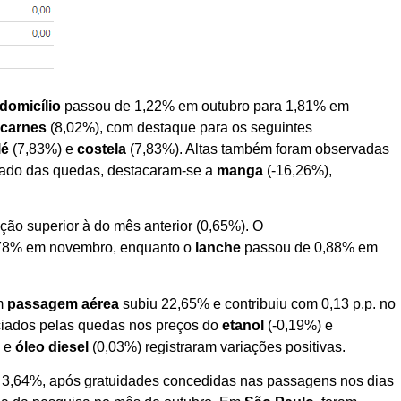
domicílio
passou de 1,22% em outubro para 1,81% em
s
carnes
(8,02%), com destaque para os seguintes
lé
(7,83%) e
costela
(7,83%). Altas também foram observadas
lado das quedas, destacaram-se a
manga
(-16,26%),
ação superior à do mês anterior (0,65%). O
,78% em novembro, enquanto o
lanche
passou de 0,88% em
em
passagem aérea
subiu 22,65% e contribuiu com 0,13 p.p. no
nciados pelas quedas nos preços do
etanol
(-0,19%) e
) e
óleo diesel
(0,03%) registraram variações positivas.
 3,64%, após gratuidades concedidas nas passagens nos dias