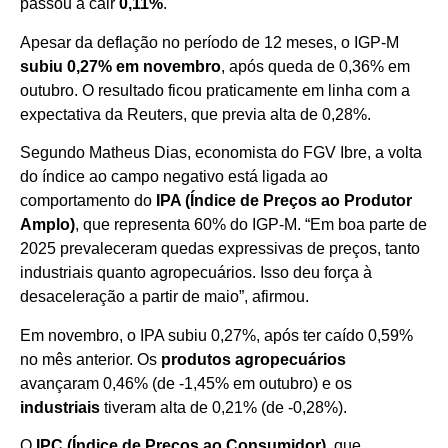
passou a cair
0,11%
.
Apesar da deflação no período de 12 meses, o IGP-M
subiu 0,27% em novembro
, após queda de 0,36% em
outubro. O resultado ficou praticamente em linha com a
expectativa da Reuters, que previa alta de 0,28%.
Segundo Matheus Dias, economista do FGV Ibre, a volta
do índice ao campo negativo está ligada ao
comportamento do
IPA (Índice de Preços ao Produtor
Amplo)
, que representa 60% do IGP-M. “Em boa parte de
2025 prevaleceram quedas expressivas de preços, tanto
industriais quanto agropecuários. Isso deu força à
desaceleração a partir de maio”, afirmou.
Em novembro, o IPA subiu 0,27%, após ter caído 0,59%
no mês anterior. Os
produtos agropecuários
avançaram 0,46% (de -1,45% em outubro) e os
industriais
tiveram alta de 0,21% (de -0,28%).
O
IPC (Índice de Preços ao Consumidor)
, que