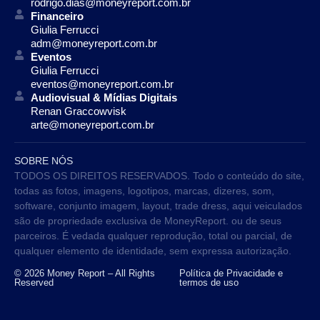
rodrigo.dias@moneyreport.com.br
Financeiro
Giulia Ferrucci
adm@moneyreport.com.br
Eventos
Giulia Ferrucci
eventos@moneyreport.com.br
Audiovisual & Mídias Digitais
Renan Graccowvisk
arte@moneyreport.com.br
SOBRE NÓS
TODOS OS DIREITOS RESERVADOS. Todo o conteúdo do site,
todas as fotos, imagens, logotipos, marcas, dizeres, som,
software, conjunto imagem, layout, trade dress, aqui veiculados
são de propriedade exclusiva de MoneyReport. ou de seus
parceiros. É vedada qualquer reprodução, total ou parcial, de
qualquer elemento de identidade, sem expressa autorização.
© 2026 Money Report – All Rights
Política de Privacidade e
Reserved
termos de uso