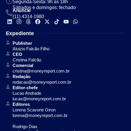
Segunda-Sexta: 9h às 18h
Sábados e domingos: fechado
Anuncie
(11) 4314-1980
Expediente
Publisher
Aluizio Falcão Filho
CEO
Cristina Falcão
Comercial
cristina@moneyreport.com.br
Redação
redacao@moneyreport.com.br
Editor-chefe
Lucas Andrade
lucas@moneyreport.com.br
Editores
Lorena Scavone Giron
lorena@moneyreport.com.br
Rodrigo Dias