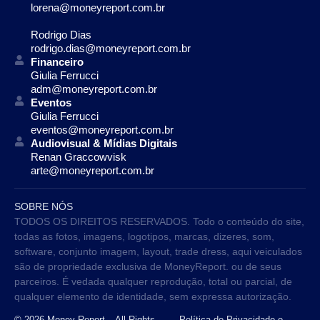
lorena@moneyreport.com.br
Rodrigo Dias
rodrigo.dias@moneyreport.com.br
Financeiro
Giulia Ferrucci
adm@moneyreport.com.br
Eventos
Giulia Ferrucci
eventos@moneyreport.com.br
Audiovisual & Mídias Digitais
Renan Graccowvisk
arte@moneyreport.com.br
SOBRE NÓS
TODOS OS DIREITOS RESERVADOS. Todo o conteúdo do site,
todas as fotos, imagens, logotipos, marcas, dizeres, som,
software, conjunto imagem, layout, trade dress, aqui veiculados
são de propriedade exclusiva de MoneyReport. ou de seus
parceiros. É vedada qualquer reprodução, total ou parcial, de
qualquer elemento de identidade, sem expressa autorização.
© 2026 Money Report – All Rights
Política de Privacidade e