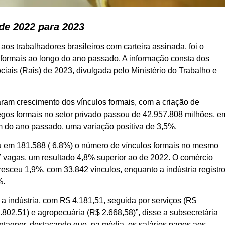
 de 2022 para 2023
aos trabalhadores brasileiros com carteira assinada, foi o
formais ao longo do ano passado. A informação consta dos
iais (Rais) de 2023, divulgada pelo Ministério do Trabalho e
raram crescimento dos vínculos formais, com a criação de
egos formais no setor privado passou de 42.957.808 milhões, e
m do ano passado, uma variação positiva de 3,5%.
iou em 181.588 ( 6,8%) o número de vínculos formais no mesmo
 vagas, um resultado 4,8% superior ao de 2022. O comércio
esceu 1,9%, com 33.842 vínculos, enquanto a indústria registr
%.
 indústria, com R$ 4.181,51, seguida por serviços (R$
2.802,51) e agropecuária (R$ 2.668,58)”, disse a subsecretária
ontagner, destacando que, na média, os salários pagos aos