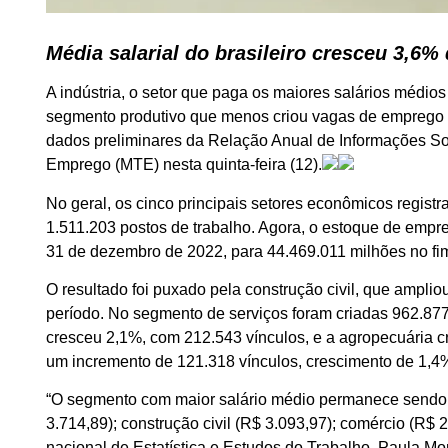
Média salarial do brasileiro cresceu 3,6%
A indústria, o setor que paga os maiores salários médios 
segmento produtivo que menos criou vagas de emprego 
dados preliminares da Relação Anual de Informações Soc
Emprego (MTE) nesta quinta-feira (12).
No geral, os cinco principais setores econômicos regist
1.511.203 postos de trabalho. Agora, o estoque de empr
31 de dezembro de 2022, para 44.469.011 milhões no fi
O resultado foi puxado pela construção civil, que ampl
período. No segmento de serviços foram criadas 962.877
cresceu 2,1%, com 212.543 vínculos, e a agropecuária cr
um incremento de 121.318 vínculos, crescimento de 1,4
“O segmento com maior salário médio permanece sendo a
3.714,89); construção civil (R$ 3.093,97); comércio (R$ 
nacional de Estatística e Estudos do Trabalho, Paula M