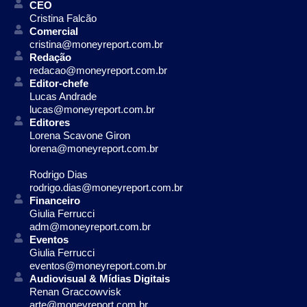
CEO
Cristina Falcão
Comercial
cristina@moneyreport.com.br
Redação
redacao@moneyreport.com.br
Editor-chefe
Lucas Andrade
lucas@moneyreport.com.br
Editores
Lorena Scavone Giron
lorena@moneyreport.com.br
Rodrigo Dias
rodrigo.dias@moneyreport.com.br
Financeiro
Giulia Ferrucci
adm@moneyreport.com.br
Eventos
Giulia Ferrucci
eventos@moneyreport.com.br
Audiovisual & Mídias Digitais
Renan Graccowvisk
arte@moneyreport.com.br