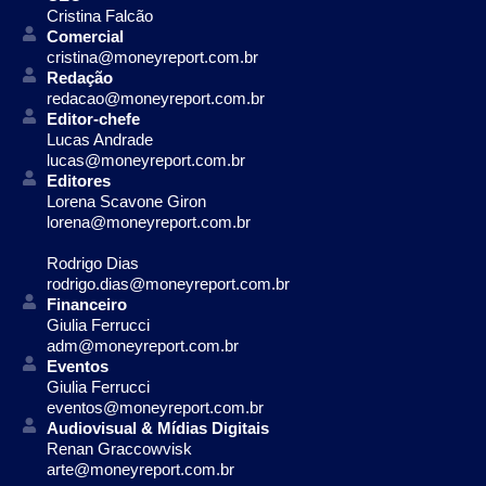
Cristina Falcão
Comercial
cristina@moneyreport.com.br
Redação
redacao@moneyreport.com.br
Editor-chefe
Lucas Andrade
lucas@moneyreport.com.br
Editores
Lorena Scavone Giron
lorena@moneyreport.com.br
Rodrigo Dias
rodrigo.dias@moneyreport.com.br
Financeiro
Giulia Ferrucci
adm@moneyreport.com.br
Eventos
Giulia Ferrucci
eventos@moneyreport.com.br
Audiovisual & Mídias Digitais
Renan Graccowvisk
arte@moneyreport.com.br