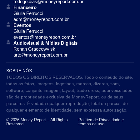
rodrigo.dias@moneyreport.com.br
Financeiro
Giulia Ferrucci
adm@moneyreport.com.br
Eventos
Giulia Ferrucci
eventos@moneyreport.com.br
Audiovisual & Mídias Digitais
Renan Graccowvisk
arte@moneyreport.com.br
SOBRE NÓS
TODOS OS DIREITOS RESERVADOS. Todo o conteúdo do site,
todas as fotos, imagens, logotipos, marcas, dizeres, som,
software, conjunto imagem, layout, trade dress, aqui veiculados
são de propriedade exclusiva de MoneyReport. ou de seus
parceiros. É vedada qualquer reprodução, total ou parcial, de
qualquer elemento de identidade, sem expressa autorização.
© 2026 Money Report – All Rights
Política de Privacidade e
Reserved
termos de uso