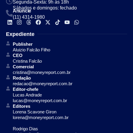
Segunda-Sexta: 9h às 18h
Sábados e domingos: fechado
Anuncie
(11) 4314-1980
Expediente
Publisher
Aluizio Falcão Filho
CEO
Cristina Falcão
Comercial
cristina@moneyreport.com.br
Redação
redacao@moneyreport.com.br
Editor-chefe
Lucas Andrade
lucas@moneyreport.com.br
Editores
Lorena Scavone Giron
lorena@moneyreport.com.br
Rodrigo Dias