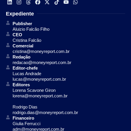
Expediente
Publisher
Aluizio Falcão Filho
CEO
Cristina Falcão
Comercial
cristina@moneyreport.com.br
Redação
redacao@moneyreport.com.br
Editor-chefe
Lucas Andrade
lucas@moneyreport.com.br
Editores
Lorena Scavone Giron
lorena@moneyreport.com.br
Rodrigo Dias
rodrigo.dias@moneyreport.com.br
Financeiro
Giulia Ferrucci
adm@moneyreport.com.br